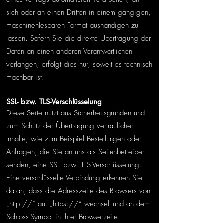
sich oder an einen Dritten in einem gängigen,
maschinenlesbaren Format aushändigen zu
lassen. Sofern Sie die direkte Übertragung der
Daten an einen anderen Verantwortlichen
verlangen, erfolgt dies nur, soweit es technisch
machbar ist.
SSL- bzw. TLS-Verschlüsselung
Diese Seite nutzt aus Sicherheitsgründen und
zum Schutz der Übertragung vertraulicher
Inhalte, wie zum Beispiel Bestellungen oder
Anfragen, die Sie an uns als Seitenbetreiber
senden, eine SSL- bzw. TLS-Verschlüsselung.
Eine verschlüsselte Verbindung erkennen Sie
daran, dass die Adresszeile des Browsers von
„http://“ auf „https://“ wechselt und an dem
Schloss-Symbol in Ihrer Browserzeile.