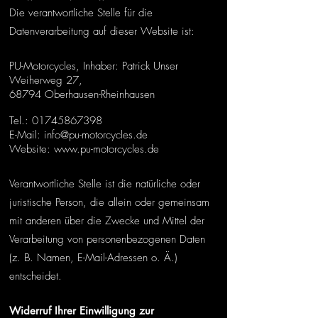
Die verantwortliche Stelle für die
Datenverarbeitung auf dieser Website ist:
PU-Motorcycles, Inhaber: Patrick Unser
Weiherweg 27,
68794 Oberhausen-Rheinhausen
775p
Tel.:
01745867398
E-Mail: info@pu-mo
torcycles.de
Website: www.pu-motorcycles.de
Verantwortliche Stelle ist die natürliche oder
juristische Person, die allein oder gemeinsam
mit anderen über die Zwecke und Mittel der
Verarbeitung von personenbezogenen Daten
(z. B. Namen, E-Mail-Adressen o. Ä.)
entscheidet.
Widerruf Ihrer Einwilligung zur