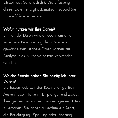
Uhrzeit des Seitenaufrufs). Die Erfassung
dieser Daten erfolgt automatisch, sobald Sie
unsere Website betreten.
Wofür nutzen wir Ihre Daten?
Ein Teil der Daten wird erhoben, um eine
fehlerfreie Bereitstellung der Website zu
gewährleisten. Andere Daten können zur
Analyse Ihres Nutzerverhaltens verwendet
werden.
Welche Rechte haben Sie bezüglich Ihrer
Daten?
Sie haben jederzeit das Recht unentgeltlich
Auskunft über Herkunft, Empfänger und Zweck
Ihrer gespeicherten personenbezogenen Daten
zu erhalten. Sie haben außerdem ein Recht,
die Berichtigung, Sperrung oder Löschung