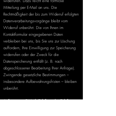
widerrufen. Dazu reicht eine formlose
Mitteilung per E-Mail an uns. Die
Rechtmäßigkeit der bis zum Widerruf erfolgten
Datenverarbeitungsvorgänge bleibt vom
Widerruf unberührt. Die von Ihnen im
Kontaktformular eingegebenen Daten
verbleiben bei uns, bis Sie uns zur Löschung
auffordern, Ihre Einwilligung zur Speicherung
widerrufen oder der Zweck für die
Datenspeicherung entfällt (z. B. nach
abgeschlossener Bearbeitung Ihrer Anfrage).
Zwingende gesetzliche Bestimmungen –
insbesondere Aufbewahrungsfristen – bleiben
unberührt.
Anfrage per E-Mail, Telefon oder Telefax
Wenn Sie uns per E-Mail, Telefon oder Telefax
kontaktieren, wird Ihre Anfrage inklusive aller