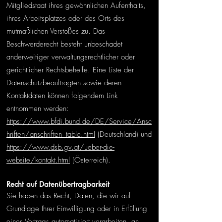
Mitgliedstaat ihres gewöhnlichen Aufenthalts,
ihres Arbeitsplatzes oder des Orts des
mutmaßlichen Verstoßes zu. Das
Beschwerderecht besteht unbeschadet
anderweitiger verwaltungsrechtlicher oder
gerichtlicher Rechtsbehelfe. Eine Liste der
Datenschutzbeauftragten sowie deren
Kontaktdaten können folgendem Link
entnommen werden:
https://www.bfdi.bund.de/DE/Service/Ansc
hriften/anschriften_table.html
(Deutschland) und
https://www.dsb.gv.at/ueber-die-
website/kontakt.html
(Österreich).
Recht auf Datenübertragbarkeit
Sie haben das Recht, Daten, die wir auf
Grundlage Ihrer Einwilligung oder in Erfüllung
eines Vertrags automatisiert verarbeiten, an