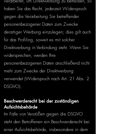
verarbeitet, um Direktwerbung zu betreiben, so
haben Sie das Recht, jederzeit Widerspruch
gegen die Verarbeitung Sie betreffender
personenbezogener Daten zum Zwecke
derartiger Werbung einzulegen; dies gilt auch
für das Profiling, soweit es mit solcher
Direktwerbung in Verbindung steht. Wenn Sie
widersprechen, werden Ihre
personenbezogenen Daten anschließend nicht
mehr zum Zwecke der Direktwerbung
verwendet (Widerspruch nach Art. 21 Abs. 2
DSGVO).
Beschwerderecht bei der zuständigen
Aufsichtsbehörde
Im Falle von Verstößen gegen die DSGVO
steht den Betroffenen ein Beschwerderecht bei
einer Aufsichtsbehörde, insbesondere in dem