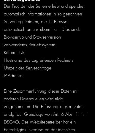
Der Provider der Seiten erhebt und speichert
automatisch Informationen in so genannten
Server-Log-Dateien, die Ihr Browser
automatisch an uns übermittelt. Dies sind:
Browsertyp und Browserversion
verwendetes Betriebssystem
Referrer URL
Hostname des zugreifenden Rechners
Uhrzeit der Serveranfrage
IP-Adresse
Eine Zusammenführung dieser Daten mit
anderen Datenquellen wird nicht
vorgenommen. Die Erfassung dieser Daten
erfolgt auf Grundlage von Art. 6 Abs. 1 lit. f
DSGVO. Der Websitebetreiber hat ein
berechtigtes Interesse an der technisch