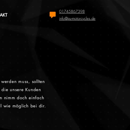
01745867398
AKT
info@pu-motorcycles.de
werden muss, sollten
, die unsere Kunden
nn nimm doch einfach
l wie möglich bei dir.